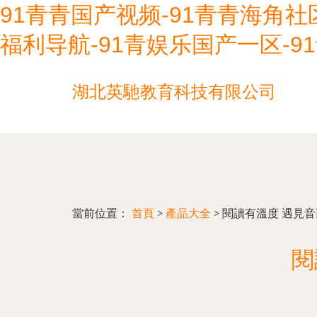
91青青国产视频-91青青海角社区
福利导航-91青娱乐国产一区-9
湖北英馳教育科技有限公司
當前位置：
首頁
>
產品大全
>
閱讀有溫度 遇見
閱