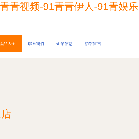
1青青视频-91青青伊人-91青娱乐
產品大全
聯系我們
企業信息
訪客留言
租店