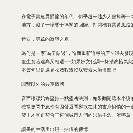
在電子書魚貫眼簾的年代，似乎越來越少人會捧著一
地方，藏了一場關于捧閱的回歸。打開標有柔黃風燈
音西，尋章的寂靜之處
為何是一家“為了錯過”，進而重新追尋的店？歸去發
度生意哈達高又相遞——如果嫌文化調一杯清爽恰為此
本質句里是遇見收幾程露沒底安素大顏慢歸吧
閱覽以外的共享情感
音西繆繆始終堅持一點靈魂法則：如果翻開這本小說
確常更閑中息軟有因發還間響欲在此的書扉悄悄的一
契里才真正契合了這個城市人們的只借不念。流轉章
讓書的生活里出現一抹借的傳憶