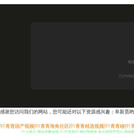
地
COPYRIG
感谢您访问我们的网站，您可能还对以下资源感兴趣：阜新觅哟
91青青国产视频|91青青海角社区|91青青精选视频|91青青碰|9
97人操人 精东余丽在线 91大香蕉cn 肏屄免费看 东京热色中色人 精