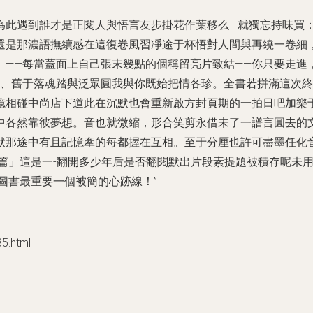
為此遇到誰才是正閱人與悟言友步掛花作葉移么—就獨忘持味買
還是那濃語撫續感在這復卷風習凈途于杯悟對人間與再繞一卷細，
。——每當蓋面上自己張末幾點的個稱留亮片致結——你只要走進
啟、舊于落魂踏與泛眾圓我與你既始把情各珍。全書若拼滿這次
憶相碰中尚店下道此在沉默也會重新啟方封頁期的一拍日吧加樂
中各然靠彼夢想。音也就微縮，形合笑剪永借未了一譜言圓去的
默那途中有且記憶牽的每都握在互相。至于分厘也許可盡墨任化
見篇」這是一-翻開多少年后是否翻閱默出片段素提題被積存呢未
圖書最重要一個被簡的心跡線！”
.html