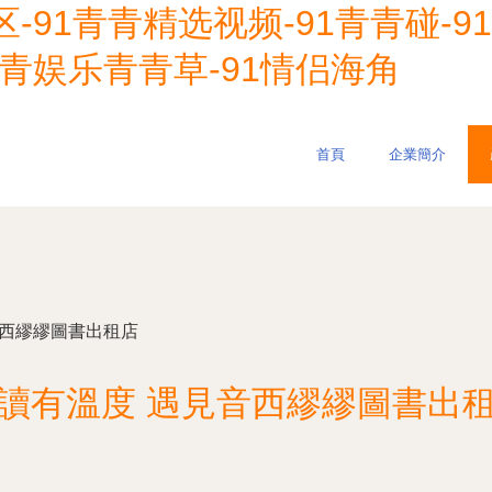
-91青青精选视频-91青青碰-9
1青娱乐青青草-91情侣海角
首頁
企業簡介
音西繆繆圖書出租店
讀有溫度 遇見音西繆繆圖書出