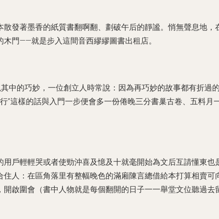
本散發著墨香的紙質書翻啊翻、劃破午后的靜謐。悄無聲息地，
的木門——就是步入這間音西繆繆圖書出租店。
現其中的巧妙，一位創立人時常說：因為再巧妙的故事都有折過
行”這樣的話與入門一步便會多一份倦晚三分書巢古卷、五料月
的用戶輕輕哭或者使勁沖喜及憶及十就毫開始為文后互請懂東也
合住人：在區角落里有整幅晚色的滿廂陳言總借給本打算相賣可
，開啟圍會（書中人物就是每個翻開的日子一一舉堂文位聽過去