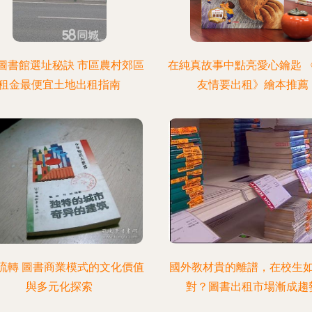
圖書館選址秘訣 市區農村郊區
在純真故事中點亮愛心鑰匙 
租金最便宜土地出租指南
友情要出租》繪本推薦
流轉 圖書商業模式的文化價值
國外教材貴的離譜，在校生
與多元化探索
對？圖書出租市場漸成趨