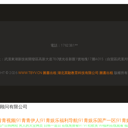
電話：1762381**
址：武漢東湖新技術開發區高新大道780號光谷新匯1號地塊17層A015（自貿區武漢片
HT © 2026
WWW.TBYV.CN
圖書出租
湖北英馳教育科技有限公司
圖書出租
版權所
顾问有限公司
1青青视频|91青青伊人|91青娱乐福利导航|91青娱乐国产一区|91
品国产日韩网站 男人的天堂网页 日韩一道日 在线免费看91 91社欧美 99福利在线观看 