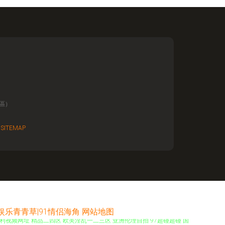
區）
有
SITEMAP
青娱乐青青草|91情侣海角
网站地图
福利视频网址 精品二四区 欧美淫乱一二三区 亚洲伦理自拍 97超碰超碰 国