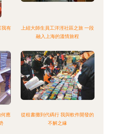
《我有
上紐大師生員工洋涇社區之旅 一段
融入上海的溫情旅程
如何應
從租書攤到代碼行 我與軟件開發的
勢
不解之緣