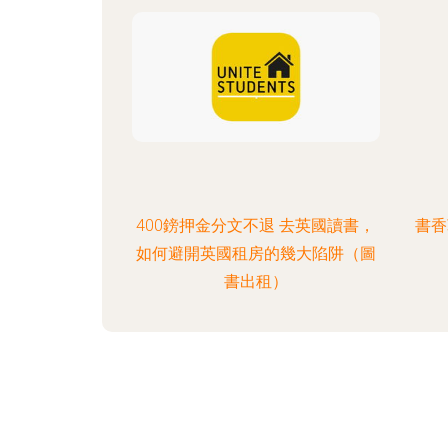
400鎊押金分文不退 去英國讀書，
書香
如何避開英國租房的幾大陷阱（圖
書出租）