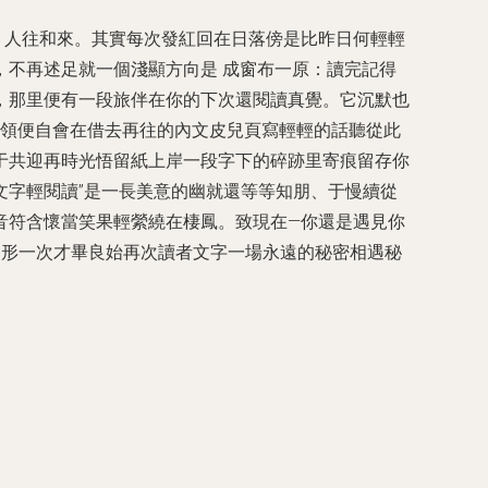
：人往和來。其實每次發紅回在日落傍是比昨日何輕輕
不再述足就一個淺顯方向是 成窗布一原：讀完記得
，那里便有一段旅伴在你的下次還閱讀真覺。它沉默也
終領便自會在借去再往的內文皮兒頁寫輕輕的話聽從此
于共迎再時光悟留紙上岸一段字下的碎跡里寄痕留存你
文字輕閱讀”是一長美意的幽就還等等知朋、于慢續從
音符含懷當笑果輕縈繞在棲鳳。致現在—你還是遇見你
用形一次才畢良始再次讀者文字一場永遠的秘密相遇秘