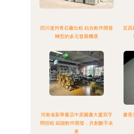
四川達州青石廠出租 結合軟件開發
宜昌
轉型的多元發展機遇
河南省新華書店中原圖書大廈寫字
書香
間招租 賦能軟件開發，共創數字未
來